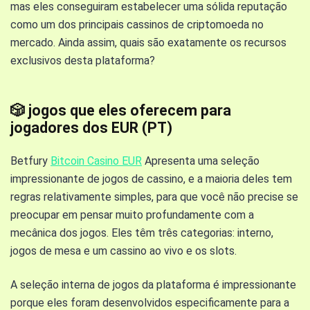
mas eles conseguiram estabelecer uma sólida reputação
como um dos principais cassinos de criptomoeda no
mercado. Ainda assim, quais são exatamente os recursos
exclusivos desta plataforma?
🎲 jogos que eles oferecem para
jogadores dos EUR (PT)
Betfury
Bitcoin Casino EUR
Apresenta uma seleção
impressionante de jogos de cassino, e a maioria deles tem
regras relativamente simples, para que você não precise se
preocupar em pensar muito profundamente com a
mecânica dos jogos. Eles têm três categorias: interno,
jogos de mesa e um cassino ao vivo e os slots.
A seleção interna de jogos da plataforma é impressionante
porque eles foram desenvolvidos especificamente para a