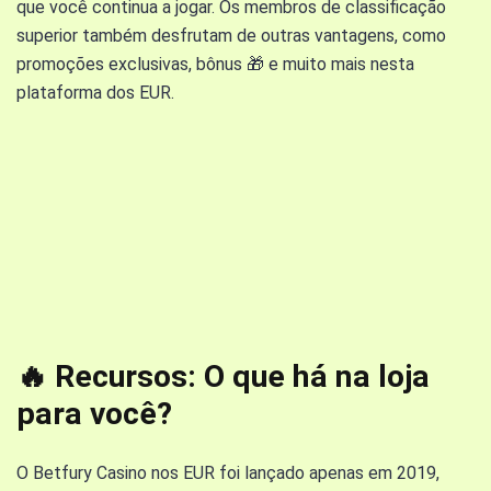
que você continua a jogar. Os membros de classificação
superior também desfrutam de outras vantagens, como
promoções exclusivas, bônus 🎁 e muito mais nesta
plataforma dos EUR.
🔥 Recursos: O que há na loja
para você?
O Betfury Casino nos EUR foi lançado apenas em 2019,