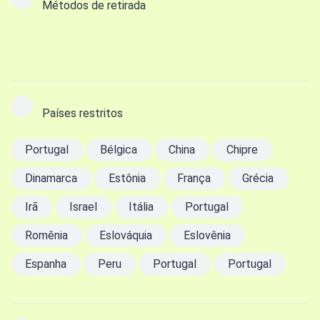
Métodos de retirada
Países restritos
Portugal
Bélgica
China
Chipre
Dinamarca
Estônia
França
Grécia
Irã
Israel
Itália
Portugal
Romênia
Eslováquia
Eslovênia
Espanha
Peru
Portugal
Portugal