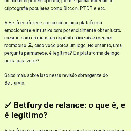
os usuários podem apostar, jogar e ganhar moedas de
criptografia populares como Bitcoin, PTDT e etc.
A Betfury oferece aos usuários uma plataforma
emocionante e intuitiva para potencialmente obter lucro,
mesmo com os menores depósitos iniciais e receber
reembolso 🤑, caso você perca um jogo. No entanto, uma
pergunta permanece, é legítima? É a plataforma de jogo
certa para você?
Saiba mais sobre isso nesta revisão abrangente do
Betfury.io.
✅ Betfury de relance: o que é, e
é legítimo?
A Betfury é um cassino e-Crypto construído na tecnologia