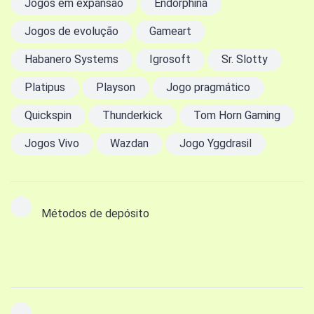
Jogos em expansão
Endorphina
Jogos de evolução
Gameart
Habanero Systems
Igrosoft
Sr. Slotty
Platipus
Playson
Jogo pragmático
Quickspin
Thunderkick
Tom Horn Gaming
Jogos Vivo
Wazdan
Jogo Yggdrasil
Métodos de depósito