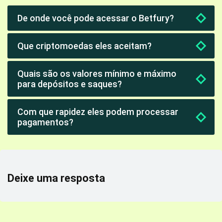
De onde você pode acessar o Betfury?
Que criptomoedas eles aceitam?
Quais são os valores mínimo e máximo
para depósitos e saques?
Com que rapidez eles podem processar
pagamentos?
Deixe uma resposta