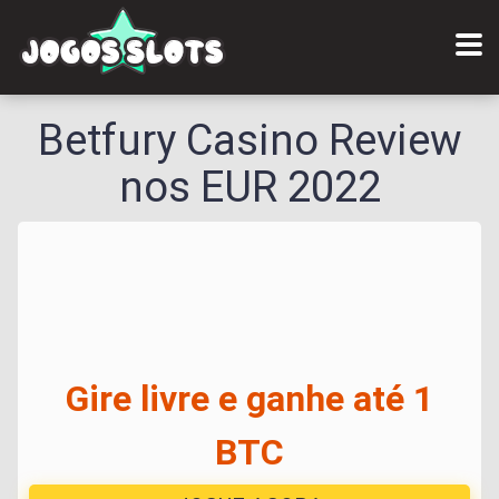
Betfury Casino Review
nos EUR 2022
Gire livre e ganhe até 1
BTC