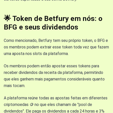
🌟 Token de Betfury em nós: o
BFG e seus dividendos
Como mencionado, Betfury tem seu próprio token, o BFG e
os membros podem extrair esse token toda vez que fazem
uma aposta nos slots da plataforma.
Os membros podem então apostar esses tokens para
receber dividendos da receita da plataforma, permitindo
que eles ganhem mais pagamentos consideráveis quanto
mais tocam.
A plataforma reúne todas as apostas feitas em diferentes
criptomoedas 🪙 no que eles chamam de "pool de
dividendos". Ele paga os dividendos a cada 24 horas e 3%