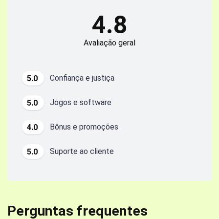
4.8
Avaliação geral
Confiança e justiça
5.0
Jogos e software
5.0
Bônus e promoções
4.0
Suporte ao cliente
5.0
Perguntas frequentes