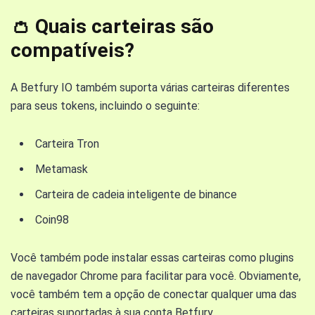
👛 Quais carteiras são
compatíveis?
A Betfury IO também suporta várias carteiras diferentes
para seus tokens, incluindo o seguinte:
Carteira Tron
Metamask
Carteira de cadeia inteligente de binance
Coin98
Você também pode instalar essas carteiras como plugins
de navegador Chrome para facilitar para você. Obviamente,
você também tem a opção de conectar qualquer uma das
carteiras suportadas à sua conta Betfury.