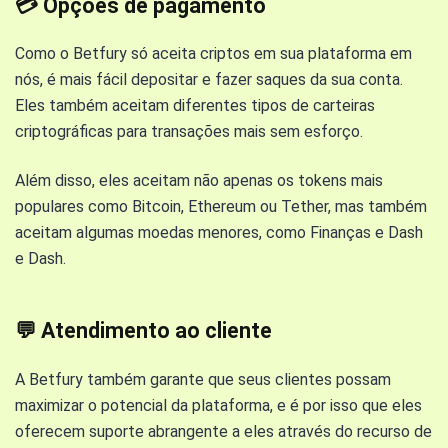
💳 Opções de pagamento
Como o Betfury só aceita criptos em sua plataforma em
nós, é mais fácil depositar e fazer saques da sua conta.
Eles também aceitam diferentes tipos de carteiras
criptográficas para transações mais sem esforço.
Além disso, eles aceitam não apenas os tokens mais
populares como Bitcoin, Ethereum ou Tether, mas também
aceitam algumas moedas menores, como Finanças e Dash
e Dash.
💬 Atendimento ao cliente
A Betfury também garante que seus clientes possam
maximizar o potencial da plataforma, e é por isso que eles
oferecem suporte abrangente a eles através do recurso de