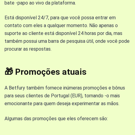
bate -papo ao vivo da plataforma.
Está disponível 24/7, para que você possa entrar em
contato com eles a qualquer momento. Não apenas o
suporte ao cliente está disponível 24 horas por dia, mas
também possui uma barra de pesquisa útil, onde você pode
procurar as respostas.
🎁 Promoções atuais
A Betfury também fornece inúmeras promoções e bônus
para seus clientes de Portugal (EUR), tornando -o mais
emocionante para quem deseja experimentar as mãos.
Algumas das promoções que eles oferecem são: