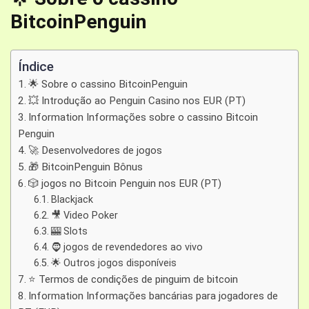
BitcoinPenguin
Índice
🌟 Sobre o cassino BitcoinPenguin
💥 Introdução ao Penguin Casino nos EUR (PT)
Information Informações sobre o cassino Bitcoin
Penguin
🚀 Desenvolvedores de jogos
🎁 BitcoinPenguin Bônus
🎲 jogos no Bitcoin Penguin nos EUR (PT)
Blackjack
🎥 Video Poker
🎰 Slots
🧔 jogos de revendedores ao vivo
🌟 Outros jogos disponíveis
⭐ Termos de condições de pinguim de bitcoin
Information Informações bancárias para jogadores de