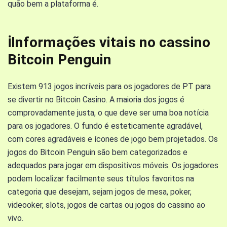
quão bem a plataforma é.
ℹ
Informações vitais no cassino
Bitcoin Penguin
Existem 913 jogos incríveis para os jogadores de PT para
se divertir no Bitcoin Casino. A maioria dos jogos é
comprovadamente justa, o que deve ser uma boa notícia
para os jogadores. O fundo é esteticamente agradável,
com cores agradáveis e ícones de jogo bem projetados. Os
jogos do Bitcoin Penguin são bem categorizados e
adequados para jogar em dispositivos móveis. Os jogadores
podem localizar facilmente seus títulos favoritos na
categoria que desejam, sejam jogos de mesa, poker,
videooker, slots, jogos de cartas ou jogos do cassino ao
vivo.