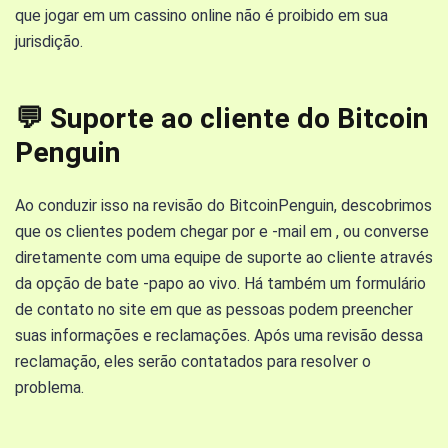
que jogar em um cassino online não é proibido em sua
jurisdição.
💬
Suporte ao cliente do Bitcoin
Penguin
Ao conduzir isso na revisão do BitcoinPenguin, descobrimos
que os clientes podem chegar por e -mail em
, ou converse
diretamente com uma equipe de suporte ao cliente através
da opção de bate -papo ao vivo. Há também um formulário
de contato no site em que as pessoas podem preencher
suas informações e reclamações. Após uma revisão dessa
reclamação, eles serão contatados para resolver o
problema.