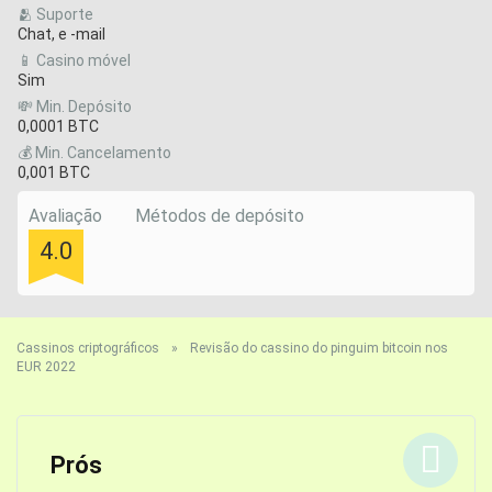
🫂 Suporte
Chat, e -mail
📱 Casino móvel
Sim
💸 Min. Depósito
0,0001 BTC
💰 Min. Cancelamento
0,001 BTC
Avaliação
Métodos de depósito
4.0
Cassinos criptográficos
»
Revisão do cassino do pinguim bitcoin nos
EUR 2022
Prós