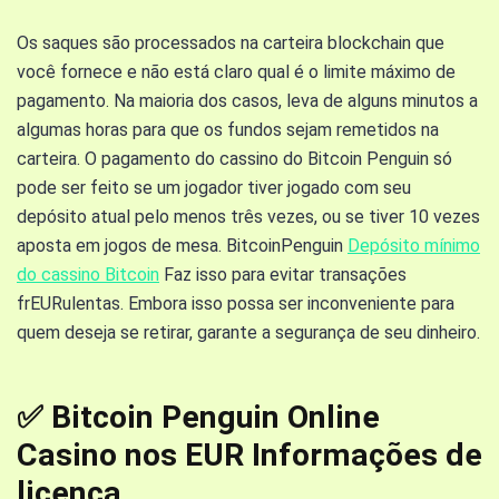
Os saques são processados na carteira blockchain que
você fornece e não está claro qual é o limite máximo de
pagamento. Na maioria dos casos, leva de alguns minutos a
algumas horas para que os fundos sejam remetidos na
carteira. O pagamento do cassino do Bitcoin Penguin só
pode ser feito se um jogador tiver jogado com seu
depósito atual pelo menos três vezes, ou se tiver 10 vezes
aposta em jogos de mesa. BitcoinPenguin
Depósito mínimo
do cassino Bitcoin
Faz isso para evitar transações
frEURulentas. Embora isso possa ser inconveniente para
quem deseja se retirar, garante a segurança de seu dinheiro.
✅
Bitcoin Penguin Online
Casino nos EUR Informações de
licença