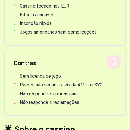
Cassino focado nos EUR
Bitcoin amigável
Inscrição rápida
Jogos americanos sem complicações
Contras
Sem licença de jogo
Parece não seguir as leis da AML ou KYC
Não responde a críticas ruins
Não responde a reclamações
🌟
Sobre o cassino