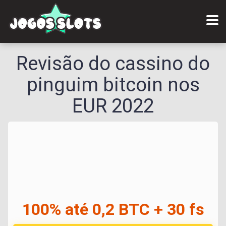
Revisão do cassino do
pinguim bitcoin nos
EUR 2022
100% até 0,2 BTC + 30 fs