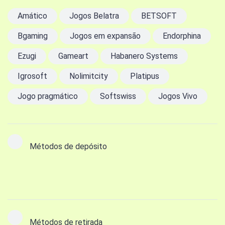
Amático
Jogos Belatra
BETSOFT
Bgaming
Jogos em expansão
Endorphina
Ezugi
Gameart
Habanero Systems
Igrosoft
Nolimitcity
Platipus
Jogo pragmático
Softswiss
Jogos Vivo
Métodos de depósito
Métodos de retirada