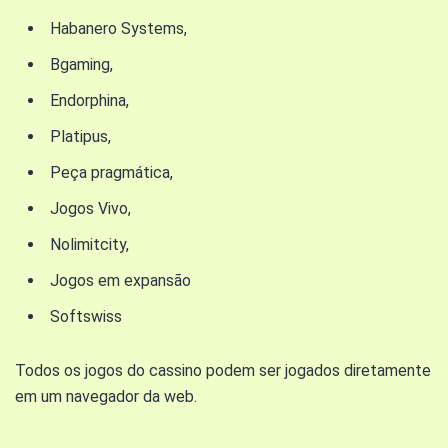
Habanero Systems,
Bgaming,
Endorphina,
Platipus,
Peça pragmática,
Jogos Vivo,
Nolimitcity,
Jogos em expansão
Softswiss
Todos os jogos do cassino podem ser jogados diretamente
em um navegador da web.