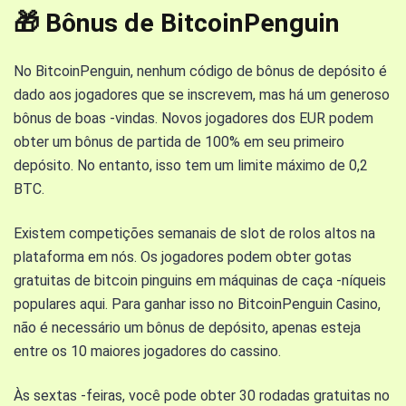
🎁
Bônus de BitcoinPenguin
No BitcoinPenguin, nenhum código de bônus de depósito é
dado aos jogadores que se inscrevem, mas há um generoso
bônus de boas -vindas. Novos jogadores dos EUR podem
obter um bônus de partida de 100% em seu primeiro
depósito. No entanto, isso tem um limite máximo de 0,2
BTC.
Existem competições semanais de slot de rolos altos na
plataforma em nós. Os jogadores podem obter gotas
gratuitas de bitcoin pinguins em máquinas de caça -níqueis
populares aqui. Para ganhar isso no BitcoinPenguin Casino,
não é necessário um bônus de depósito, apenas esteja
entre os 10 maiores jogadores do cassino.
Às sextas -feiras, você pode obter 30 rodadas gratuitas no