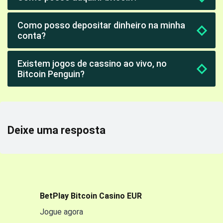
Como posso depositar dinheiro na minha
conta?
Existem jogos de cassino ao vivo, no
Bitcoin Penguin?
Deixe uma resposta
BetPlay Bitcoin Casino EUR
Jogue agora