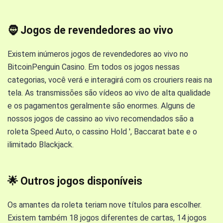
🧔
Jogos de revendedores ao vivo
Existem inúmeros jogos de revendedores ao vivo no
BitcoinPenguin Casino. Em todos os jogos nessas
categorias, você verá e interagirá com os crouriers reais na
tela. As transmissões são vídeos ao vivo de alta qualidade
e os pagamentos geralmente são enormes. Alguns de
nossos jogos de cassino ao vivo recomendados são a
roleta Speed Auto, o cassino Hold ', Baccarat bate e o
ilimitado Blackjack.
🌟
Outros jogos disponíveis
Os amantes da roleta teriam nove títulos para escolher.
Existem também 18 jogos diferentes de cartas, 14 jogos