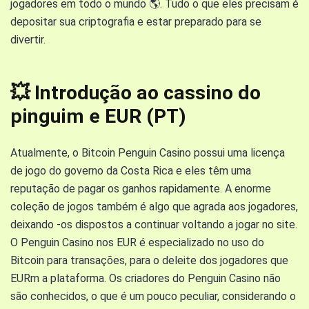
jogadores em todo o mundo 🌎. Tudo o que eles precisam é
depositar sua criptografia e estar preparado para se
divertir.
💥
Introdução ao cassino do
pinguim
e EUR (PT)
Atualmente, o Bitcoin Penguin Casino possui uma licença
de jogo do governo da Costa Rica e eles têm uma
reputação de pagar os ganhos rapidamente. A enorme
coleção de jogos também é algo que agrada aos jogadores,
deixando -os dispostos a continuar voltando a jogar no site.
O Penguin Casino nos EUR é especializado no uso do
Bitcoin para transações, para o deleite dos jogadores que
EURm a plataforma. Os criadores do Penguin Casino não
são conhecidos, o que é um pouco peculiar, considerando o